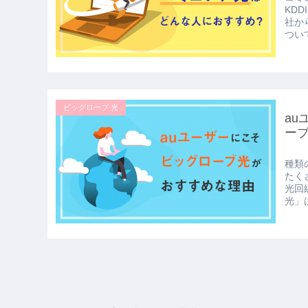
KD
社か
つい
ビッグローブ 光
au
ー
種類
たく
光回
光」