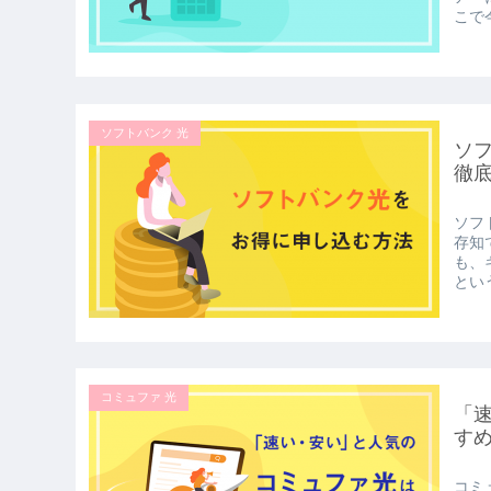
こで
ソフトバンク 光
ソ
徹
ソフ
存知
も、
とい
コミュファ 光
「
す
コミ