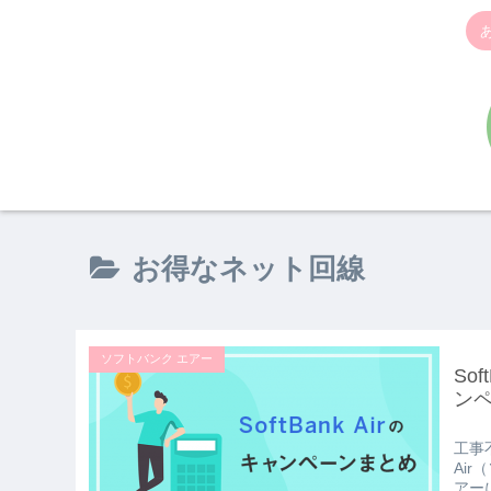
お得なネット回線
ソフトバンク エアー
So
ン
工事
Ai
アー